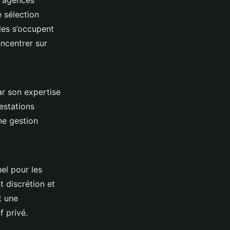
s agences
 sélection
les s’occupent
ncentrer sur
ar son expertise
estations
ne gestion
el pour les
t discrétion et
t une
f privé.