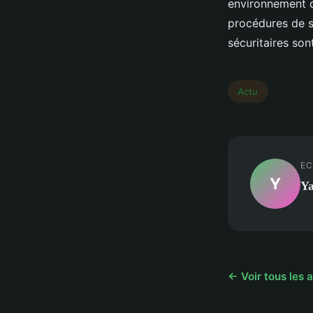
environnement d
procédures de sé
sécuritaires so
Actu
EC
Y
Y
← Voir tous les a