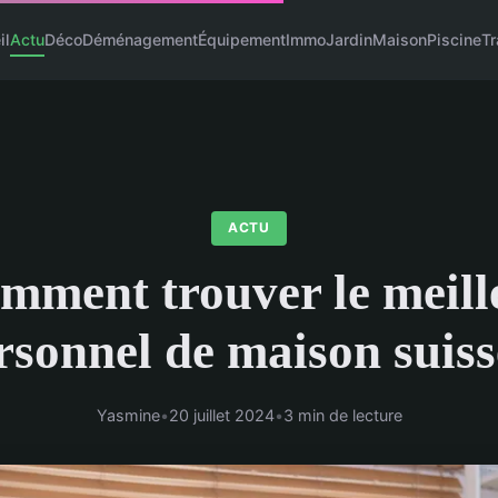
il
Actu
Déco
Déménagement
Équipement
Immo
Jardin
Maison
Piscine
T
ACTU
mment trouver le meill
rsonnel de maison suiss
Yasmine
•
20 juillet 2024
•
3 min de lecture