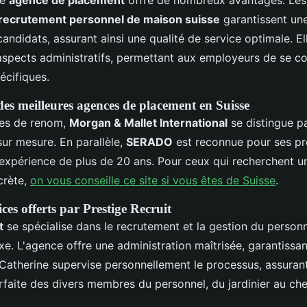
ne
agence de placement
offre de nombreux avantages. Le
recrutement personnel de maison suisse
garantissent une
andidats, assurant ainsi une qualité de service optimale. El
spects administratifs, permettant aux employeurs de se co
écifiques.
s meilleures agences de placement en Suisse
ces de renom,
Morgan & Mallet International
se distingue p
sur mesure. En parallèle,
SERADO
est reconnue pour ses pr
n expérience de plus de 20 ans. Pour ceux qui recherchent u
crète,
on vous conseille ce site si vous êtes de Suisse
.
ces offerts par Prestige Recruit
t
se spécialise dans le recrutement et la gestion du personn
xe. L'agence offre une administration maîtrisée, garantissan
. Catherine supervise personnellement le processus, assuran
faite des divers membres du personnel, du jardinier au che