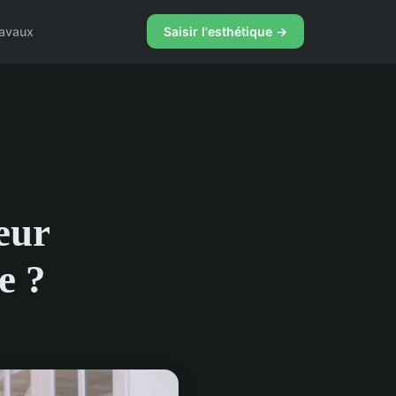
ravaux
Saisir l'esthétique →
eur
e ?