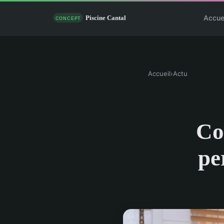
Accue
Accueil
›
Actu
Co
pe