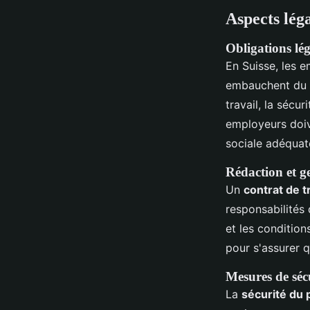
Aspects lég
Obligations lé
En Suisse, les 
embauchent du p
travail, la sécu
employeurs doiv
sociale adéquate
Rédaction et g
Un
contrat de t
responsabilités 
et les condition
pour s'assurer q
Mesures de séc
La
sécurité du