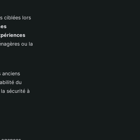
s ciblées lors
mes
xpériences
nagères ou la
s anciens
iabilité du
la sécurité à