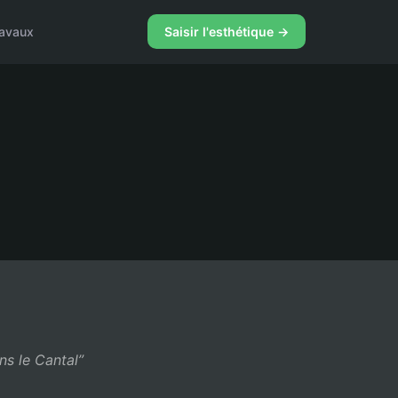
ravaux
Saisir l'esthétique →
ns le Cantal”