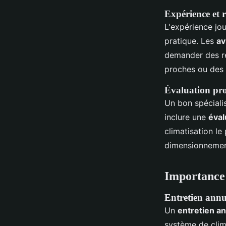
Expérience et
L'expérience jou
pratique. Les
av
demander des r
proches ou des 
Évaluation pro
Un bon spécialis
inclure une
éval
climatisation le
dimensionnemen
Importance d
Entretien annue
Un
entretien a
système de clim