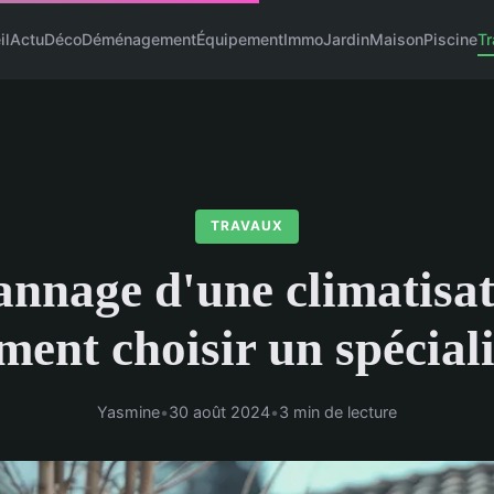
il
Actu
Déco
Déménagement
Équipement
Immo
Jardin
Maison
Piscine
T
TRAVAUX
nnage d'une climatisat
ent choisir un spéciali
Yasmine
•
30 août 2024
•
3 min de lecture