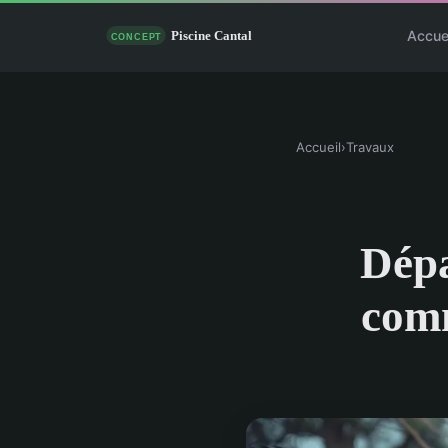
Accue
Accueil
›
Travaux
Dépa
comm