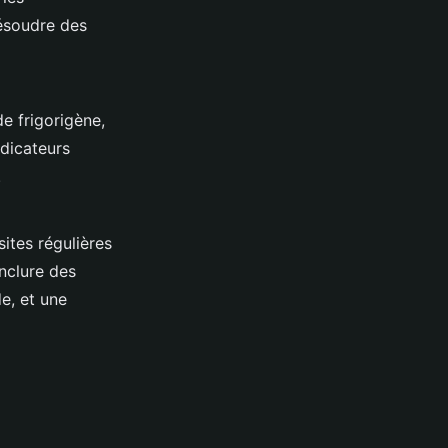
résoudre des
e frigorigène,
dicateurs
.
ites régulières
inclure des
de, et une