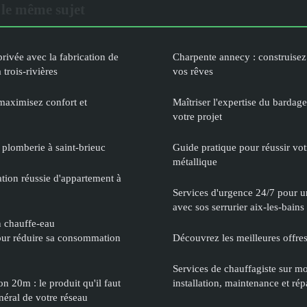
le même sujet
rivée avec la fabrication de
Charpente annecy : construisez
trois-rivières
vos rêves
maximisez confort et
Maîtriser l'expertise du bardag
votre projet
 plomberie à saint-brieuc
Guide pratique pour réussir vot
métallique
ation réussie d'appartement à
Services d'urgence 24/7 pour u
avec sos serrurier aix-les-bains
n chauffe-eau
ur réduire sa consommation
Découvrez les meilleures offre
Services de chauffagiste sur mon
n 20m : le produit qu'il faut
installation, maintenance et rép
énéral de votre réseau