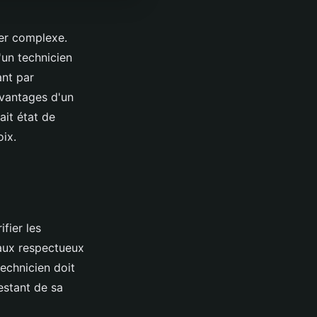
ler complexe.
un technicien
ant par
vantages d'un
ait état de
oix.
ifier les
vaux respectueux
technicien doit
testant de sa