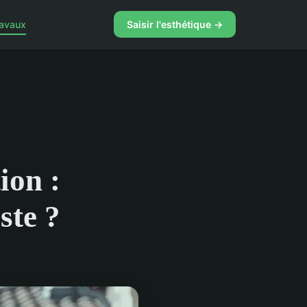
ravaux
Saisir l'esthétique →
ion :
ste ?