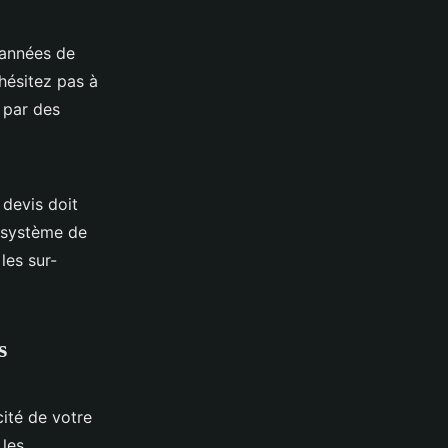
 années de
hésitez pas à
 par des
 devis doit
e système de
les sur-
s
cité de votre
 les